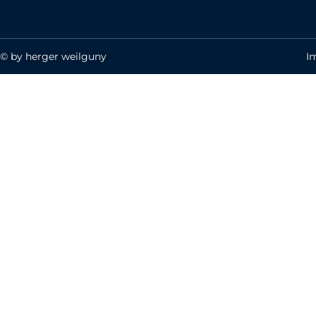
© by herger weilguny
I